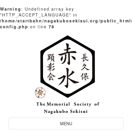
Warning
: Undefined array key
"HTTP_ACCEPT_LANGUAGE" in
/home/startbahn/nagakubosekisui.org/public_html
config.php
on line
78
Skip
to
content
Toggle
MENU
Navigation