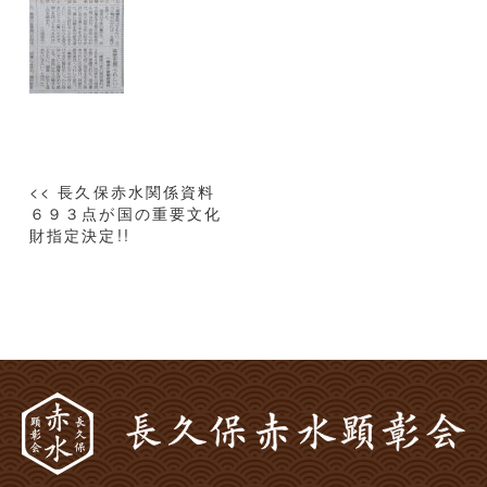
投
<< 長久保赤水関係資料
稿
６９３点が国の重要文化
財指定決定!!
ナ
ビ
ゲ
ー
シ
ョ
ン