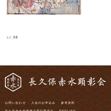
投
<< 38
稿
ナ
ビ
ゲ
ー
シ
ョ
ン
お問い合わせ
入会のお申込み
参考資料
長久保赤水銅像建立実行委員会
ENGLISH