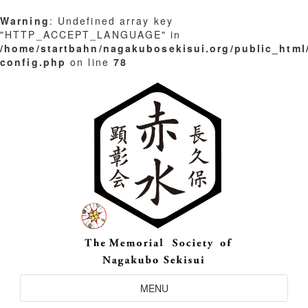
Warning
: Undefined array key
"HTTP_ACCEPT_LANGUAGE" in
/home/startbahn/nagakubosekisui.org/public_html
config.php
on line
78
Skip
to
content
Toggle
MENU
Navigation