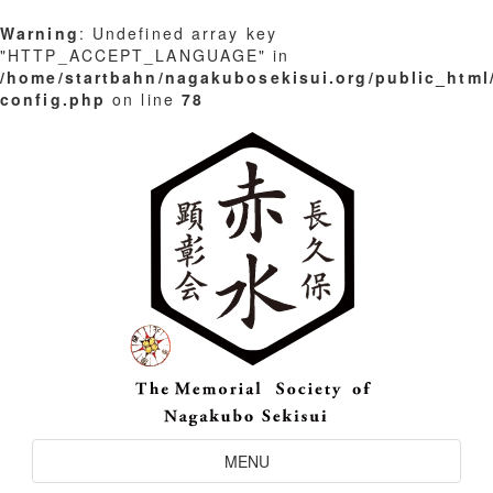
Warning
: Undefined array key
"HTTP_ACCEPT_LANGUAGE" in
/home/startbahn/nagakubosekisui.org/public_html
config.php
on line
78
Skip
to
content
Toggle
MENU
Navigation