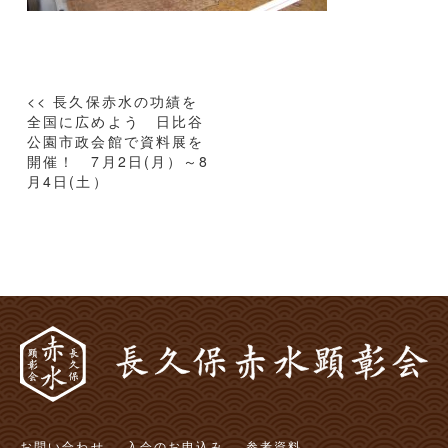
投
<< 長久保赤水の功績を
稿
全国に広めよう 日比谷
公園市政会館で資料展を
ナ
開催！ 7月2日(月）～8
ビ
月4日(土）
ゲ
ー
シ
ョ
ン
お問い合わせ
入会のお申込み
参考資料