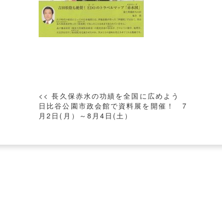
投
<< 長久保赤水の功績を全国に広めよう
稿
日比谷公園市政会館で資料展を開催！ 7
月2日(月）～8月4日(土）
ナ
ビ
ゲ
ー
シ
ョ
ン