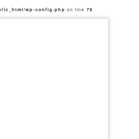
blic_html/wp-config.php
on line
78
Ｒ