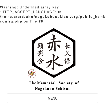
Warning
: Undefined array key
"HTTP_ACCEPT_LANGUAGE" in
/home/startbahn/nagakubosekisui.org/public_html
config.php
on line
78
Skip
to
content
Toggle
MENU
Navigation