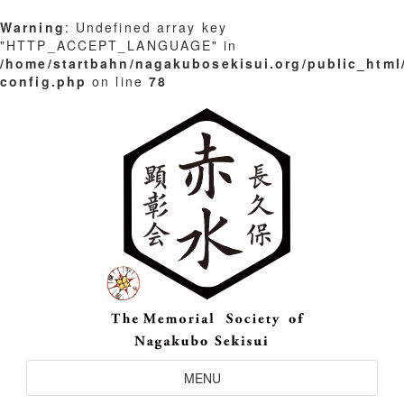
Warning
: Undefined array key
"HTTP_ACCEPT_LANGUAGE" in
/home/startbahn/nagakubosekisui.org/public_html
config.php
on line
78
Skip
to
content
Toggle
MENU
Navigation