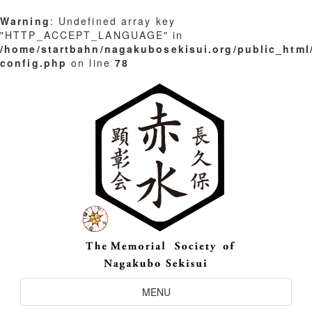
Warning
: Undefined array key
"HTTP_ACCEPT_LANGUAGE" in
/home/startbahn/nagakubosekisui.org/public_html
config.php
on line
78
Skip
to
content
Toggle
MENU
Navigation