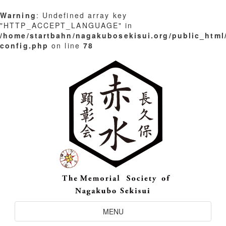
Warning
: Undefined array key
"HTTP_ACCEPT_LANGUAGE" in
/home/startbahn/nagakubosekisui.org/public_html
config.php
on line
78
Skip
to
content
Toggle
MENU
Navigation