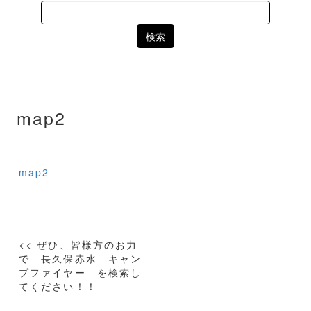
Search
for:
map2
map2
投
<< ぜひ、皆様方のお力
稿
で 長久保赤水 キャン
プファイヤー を検索し
ナ
てください！！
ビ