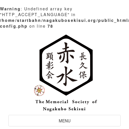
Warning
: Undefined array key
"HTTP_ACCEPT_LANGUAGE" in
/home/startbahn/nagakubosekisui.org/public_html
config.php
on line
78
Skip
to
content
Toggle
MENU
Navigation