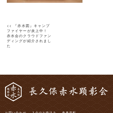
投
<< 『赤水図』キャンプ
稿
ファイヤーが炎上中！
赤水会のクラウドファン
ナ
ディングが紹介されまし
ビ
た
ゲ
ー
シ
ョ
ン
お問い合わせ
入会のお申込み
参考資料