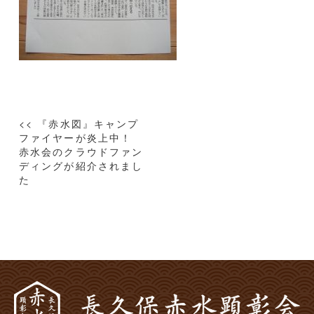
投
<< 『赤水図』キャンプ
稿
ファイヤーが炎上中！
赤水会のクラウドファン
ナ
ディングが紹介されまし
ビ
た
ゲ
ー
シ
ョ
ン