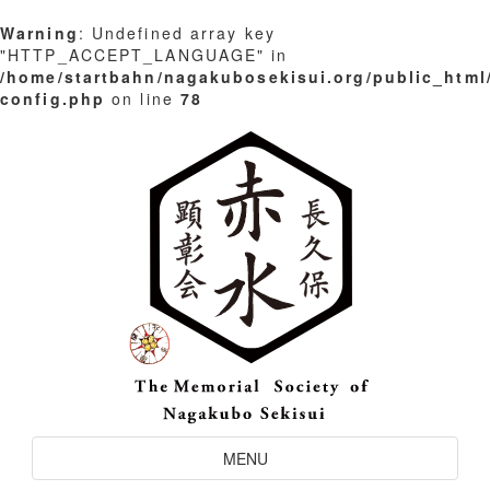
Warning
: Undefined array key
"HTTP_ACCEPT_LANGUAGE" in
/home/startbahn/nagakubosekisui.org/public_html
config.php
on line
78
Skip
to
content
Toggle
MENU
Navigation