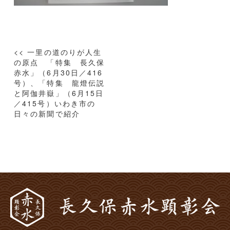
投
<< 一里の道のりが人生
稿
の原点 「特集 長久保
赤水」（6月30日／416
ナ
号）、「特集 龍燈伝説
ビ
と阿伽井嶽」（6月15日
ゲ
／415号）いわき市の
ー
日々の新聞で紹介
シ
ョ
ン