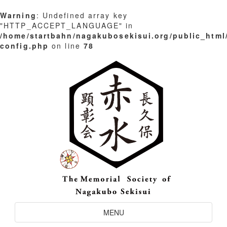
Warning
: Undefined array key
"HTTP_ACCEPT_LANGUAGE" in
/home/startbahn/nagakubosekisui.org/public_html
config.php
on line
78
Skip
to
content
Toggle
MENU
Navigation