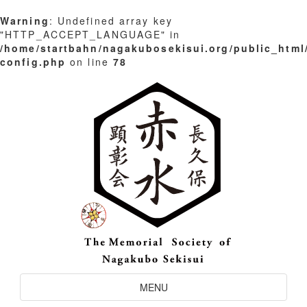
Warning
: Undefined array key
"HTTP_ACCEPT_LANGUAGE" in
/home/startbahn/nagakubosekisui.org/public_html
config.php
on line
78
Skip
to
content
Toggle
MENU
Navigation