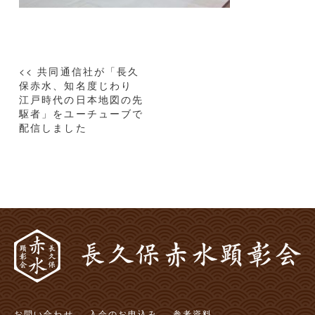
投
<< 共同通信社が「長久
稿
保赤水、知名度じわり
江戸時代の日本地図の先
ナ
駆者」をユーチューブで
ビ
配信しました
ゲ
ー
シ
ョ
ン
お問い合わせ
入会のお申込み
参考資料