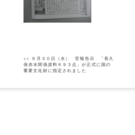
投
<< ９月３０日（水） 官報告示 「長久
稿
保赤水関係資料６９３点」が正式に国の
重要文化財に指定されました
ナ
ビ
ゲ
ー
シ
ョ
ン