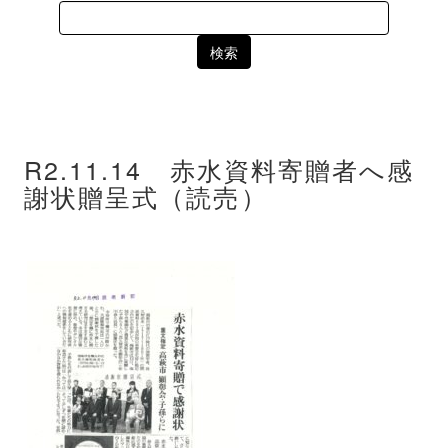
Search
for:
R2.11.14 赤水資料寄贈者へ感
謝状贈呈式（読売）