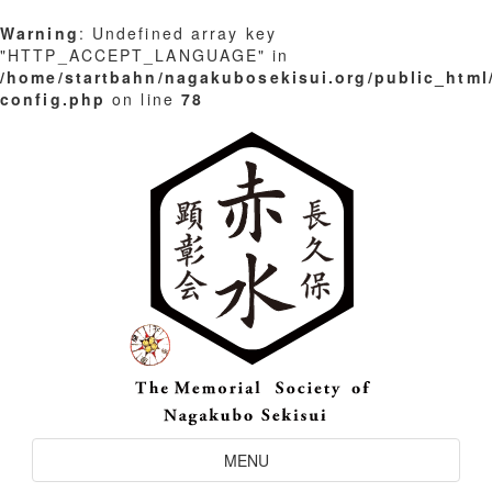
Warning
: Undefined array key
"HTTP_ACCEPT_LANGUAGE" in
/home/startbahn/nagakubosekisui.org/public_html
config.php
on line
78
Skip
to
content
Toggle
MENU
Navigation