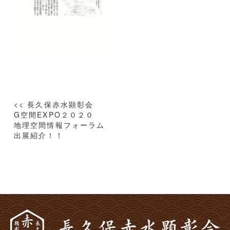
投
<< 長久保赤水顕彰会
稿
G空間EXPO２０２０
地理空間情報フォーラム
ナ
出展紹介！！
ビ
ゲ
ー
シ
ョ
ン