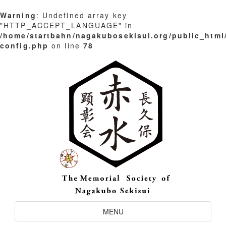
Warning
: Undefined array key
"HTTP_ACCEPT_LANGUAGE" in
/home/startbahn/nagakubosekisui.org/public_html
config.php
on line
78
Skip
to
content
Toggle
MENU
Navigation