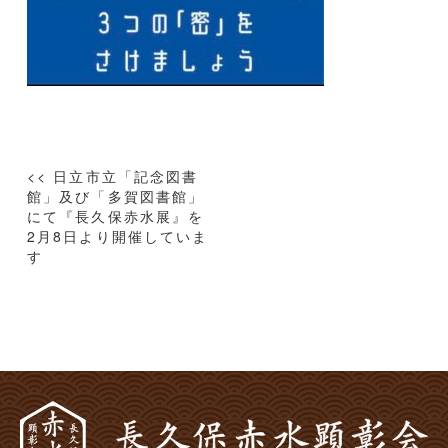
投
<< 日立市立「記念図書
稿
館」及び「多賀図書館」
にて『長久保赤水展』を
ナ
2月8日より開催していま
ビ
す
ゲ
ー
シ
ョ
ン