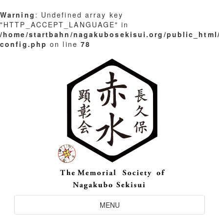
Warning
: Undefined array key
"HTTP_ACCEPT_LANGUAGE" in
/home/startbahn/nagakubosekisui.org/public_html
config.php
on line
78
Skip
to
content
Toggle
MENU
Navigation