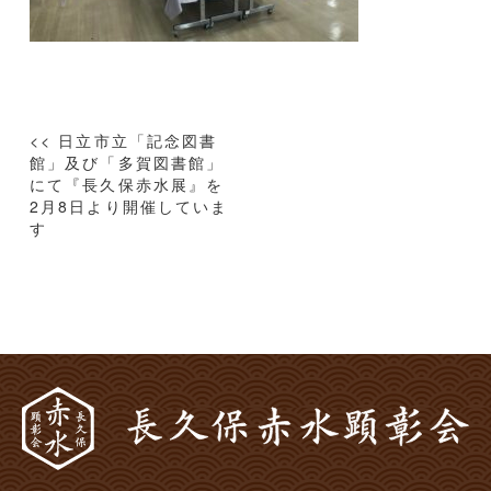
投
<< 日立市立「記念図書
稿
館」及び「多賀図書館」
にて『長久保赤水展』を
ナ
2月8日より開催していま
ビ
す
ゲ
ー
シ
ョ
ン