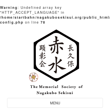
Warning
: Undefined array key
"HTTP_ACCEPT_LANGUAGE" in
/home/startbahn/nagakubosekisui.org/public_html
config.php
on line
78
Skip
to
content
Toggle
MENU
Navigation