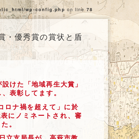
blic_html/wp-config.php
on line
78
大賞・優秀賞の賞状と盾
が設けた「地域再生大賞」
し、表彰してます。
～コロナ禍を超えて」に於
代表にノミネートされ、審
した。
日立支局長が、高萩市教