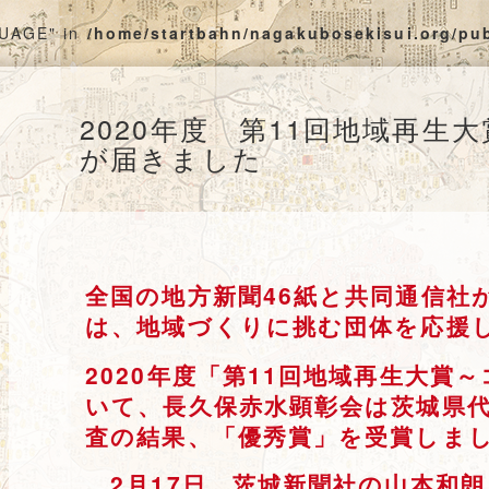
GUAGE" in
/home/startbahn/nagakubosekisui.org/pu
2020年度 第11回地域再生
が届きました
全国の地方新聞46紙と共同通信社
は、地域づくりに挑む団体を応援
2020年度「第11回地域再生大賞
いて、長久保赤水顕彰会は茨城県
査の結果、「優秀賞」を受賞しま
2月17日、茨城新聞社の山本和朗