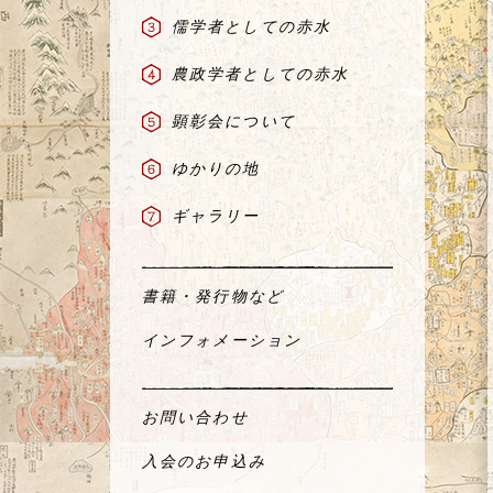
儒学者としての赤水
農政学者としての赤水
顕彰会について
ゆかりの地
ギャラリー
書籍・発行物など
インフォメーション
お問い合わせ
入会のお申込み