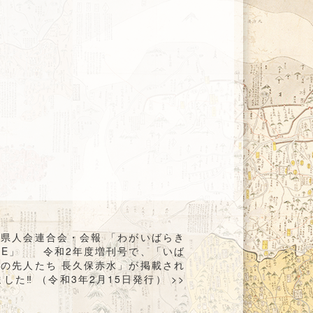
城県人会連合会・会報 「わがいばらき
SE」 令和2年度増刊号で、「いば
きの先人たち 長久保赤水」が掲載され
ました‼ （令和3年2月15日発行） >>