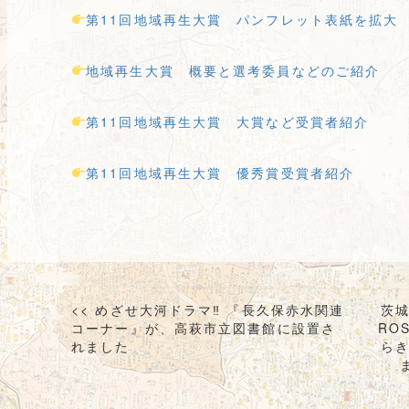
第11回地域再生大賞 パンフレット表紙を拡大
地域再生大賞 概要と選考委員などのご紹介
第11回地域再生大賞 大賞など受賞者紹介
第11回地域再生大賞 優秀賞受賞者紹介
投
<< めざせ大河ドラマ‼ 『長久保赤水関連
茨
稿
コーナー』が、高萩市立図書館に設置さ
RO
れました
ら
ナ
ビ
ゲ