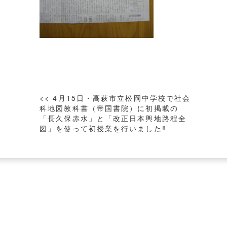
投
<< 4月15日・高萩市立松岡中学校で社会
稿
科地図教科書（帝国書院）に初掲載の
「長久保赤水」と「改正日本輿地路程全
ナ
図」を使って初授業を行いました‼
ビ
ゲ
ー
シ
ョ
ン