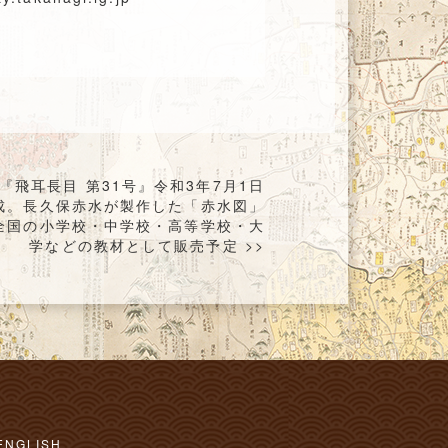
『飛耳長目 第31号』令和3年7月1日
成。長久保赤水が製作した「赤水図」
全国の小学校・中学校・高等学校・大
学などの教材として販売予定 >>
ENGLISH