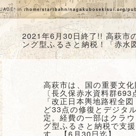
GUAGE" in
/home/startbahn/nagakubosekisui.org/pu
2021年6月30日終了!! 高
ング型ふるさと納税！「赤水図
高萩市は、国の重要文化
〔長久保赤水資料群693
「改正日本輿地路程全図
ど33点の修復とデジタ
定。経費の一部はクラ
グ型ふるさと納税で支
す。【6月30日迄】