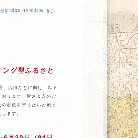
売新聞05-19掲載紙 を拡
ィング型ふるさと
修理、活用などに向け、以下
ております。皆さま方のご
民の財産を守りたいと願っ
たします。
6月30日（91日