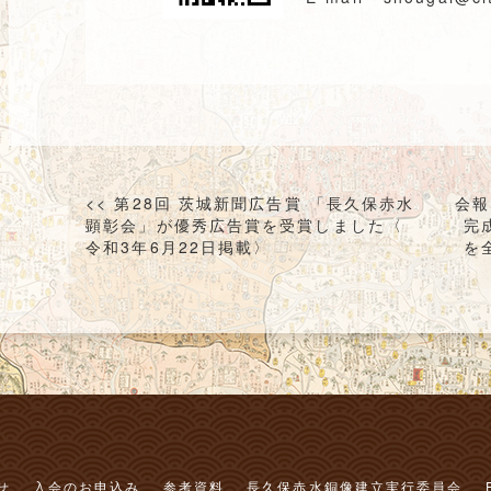
投
<< 第28回 茨城新聞広告賞 「長久保赤水
会報
稿
顕彰会」が優秀広告賞を受賞しました〈
完
令和3年6月22日掲載〉
を
ナ
ビ
ゲ
ー
シ
ョ
ン
せ
入会のお申込み
参考資料
長久保赤水銅像建立実行委員会