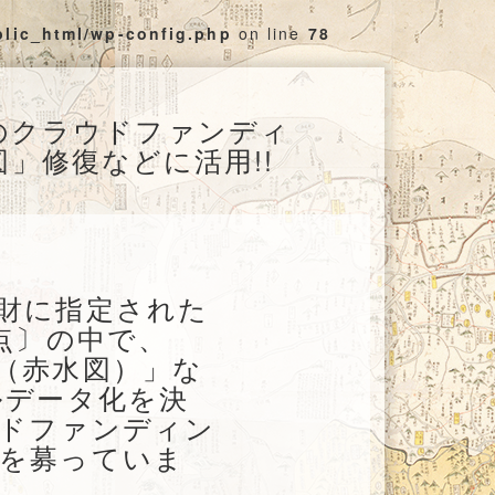
blic_html/wp-config.php
on line
78
萩市のクラウドファンディ
」修復などに活用!!
財に指定された
点〕の中で、
（赤水図）」な
ルデータ化を決
ウドファンディン
援を募っていま