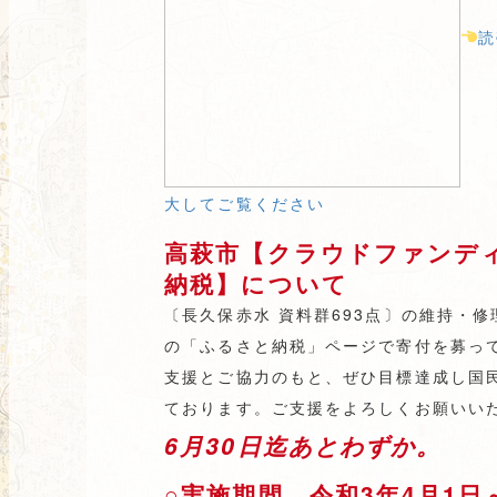
読
大してご覧ください
高萩市【クラウドファンデ
納税】について
〔長久保赤水 資料群693点〕の維持・
の「ふるさと納税」ページで寄付を募っ
支援とご協力のもと、ぜひ目標達成し国
ております。ご支援をよろしくお願いい
6月30日迄あとわずか。
○実施期間 令和3年4月1日～