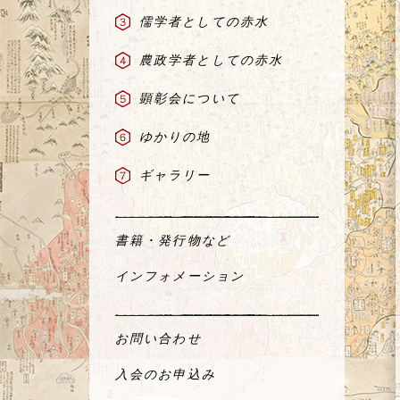
儒学者としての赤水
農政学者としての赤水
顕彰会について
ゆかりの地
ギャラリー
書籍・発行物など
インフォメーション
お問い合わせ
入会のお申込み