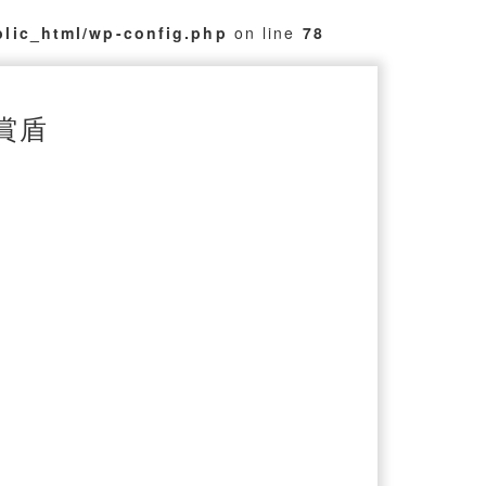
blic_html/wp-config.php
on line
78
別賞盾