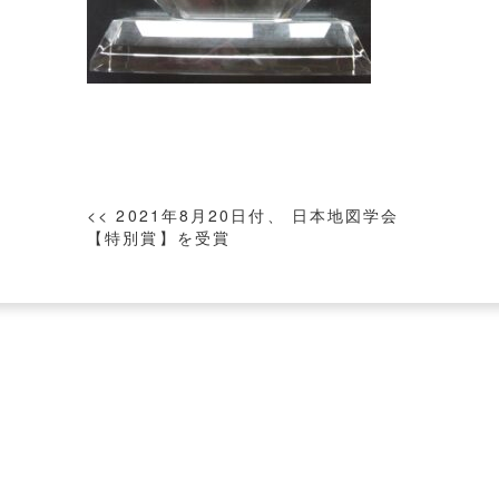
投
<< 2021年8月20日付、 日本地図学会
稿
【特別賞】を受賞
ナ
ビ
ゲ
ー
シ
ョ
ン