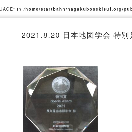
GUAGE" in
/home/startbahn/nagakubosekisui.org/pu
2021.8.20 日本地図学会 特