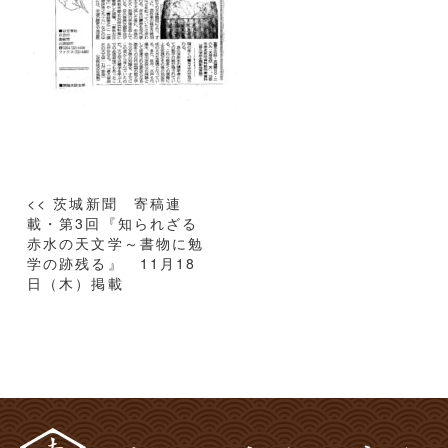
投
<< 茨城新聞 寄稿連
稿
載・第3回『知られざる
赤水の天文学～書物に勉
ナ
学の跡残る』 11月18
ビ
日（木）掲載
ゲ
ー
シ
ョ
ン