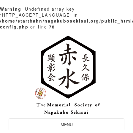
Warning
: Undefined array key
"HTTP_ACCEPT_LANGUAGE" in
/home/startbahn/nagakubosekisui.org/public_html
config.php
on line
78
Skip
to
content
Toggle
MENU
Navigation