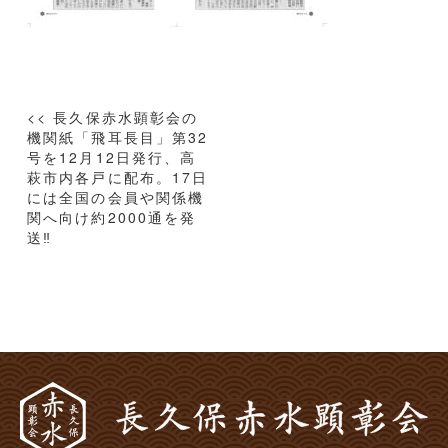
投
<< 長久保赤水顕彰会の
稿
機関紙「飛耳長目」第32
号を12月12日発行、高
ナ
萩市内各戸に配布。17日
ビ
には全国の会員や関係機
ゲ
関へ向け約2000通を発
ー
送‼
シ
ョ
ン