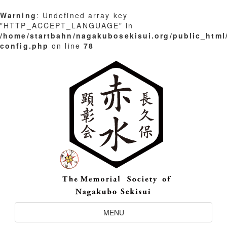
Warning
: Undefined array key
"HTTP_ACCEPT_LANGUAGE" in
/home/startbahn/nagakubosekisui.org/public_html
config.php
on line
78
Skip
to
content
Toggle
MENU
Navigation