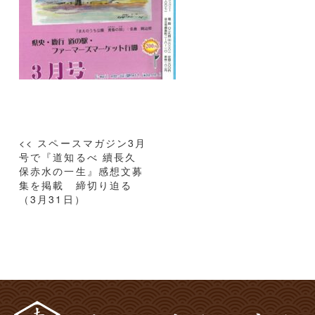
投
<< スペースマガジン3月
稿
号で『道知るべ 續長久
保赤水の一生』感想文募
ナ
集を掲載 締切り迫る
ビ
（3月31日）
ゲ
ー
シ
ョ
ン