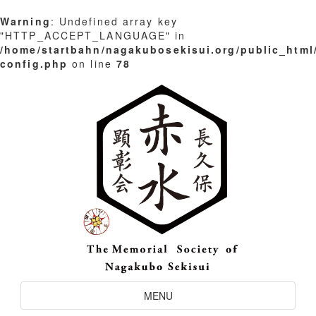
Warning
: Undefined array key
"HTTP_ACCEPT_LANGUAGE" in
/home/startbahn/nagakubosekisui.org/public_html
config.php
on line
78
Skip
to
content
Toggle
MENU
Navigation