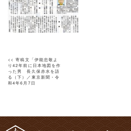
投
<< 寄稿文「伊能忠敬よ
稿
り42年前に日本地図を作
った男 長久保赤水を語
ナ
る（下）／東京新聞・令
ビ
和4年6月7日
ゲ
ー
シ
ョ
ン