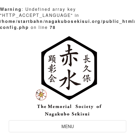
Warning
: Undefined array key
"HTTP_ACCEPT_LANGUAGE" in
/home/startbahn/nagakubosekisui.org/public_html
config.php
on line
78
Skip
to
content
Toggle
MENU
Navigation