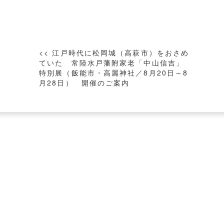
投
<< 江戸時代に松岡城（高萩市）をおさめ
稿
ていた 常陸水戸藩附家老「中山信吉」
特別展（飯能市・高麗神社／8月20日～8
ナ
月28日） 開催のご案内
ビ
ゲ
ー
シ
ョ
ン