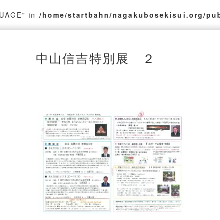
GUAGE" in
/home/startbahn/nagakubosekisui.org/pu
中山信吉特別展 ２