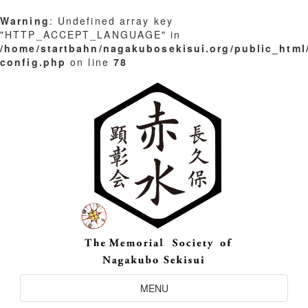
Warning
: Undefined array key
"HTTP_ACCEPT_LANGUAGE" in
/home/startbahn/nagakubosekisui.org/public_html
config.php
on line
78
Skip
to
content
Toggle
MENU
Navigation