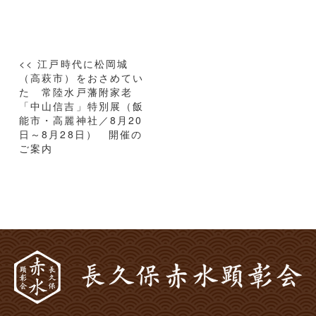
投
<< 江戸時代に松岡城
稿
（高萩市）をおさめてい
た 常陸水戸藩附家老
ナ
「中山信吉」特別展（飯
ビ
能市・高麗神社／8月20
ゲ
日～8月28日） 開催の
ー
ご案内
シ
ョ
ン