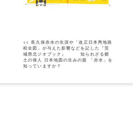
投
<< 長久保赤水の生涯や「改正日本輿地路
稿
程全図」が与えた影響などを記した『茨
城県北ジオブック』 知られざる郷
ナ
土の偉人 日本地図の生みの親 「赤水」を
ビ
知っていますか？
ゲ
ー
シ
ョ
ン