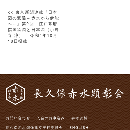
投
<< 東京新聞連載『日本
稿
図の変遷～赤水から伊能
へ～』第2回 江戸幕府
ナ
撰国絵図と日本図（小野
ビ
寺 淳） 令和4年10月
ゲ
18日掲載
ー
シ
ョ
ン
お問い合わせ
入会のお申込み
参考資料
長久保赤水銅像建立実行委員会
ENGLISH