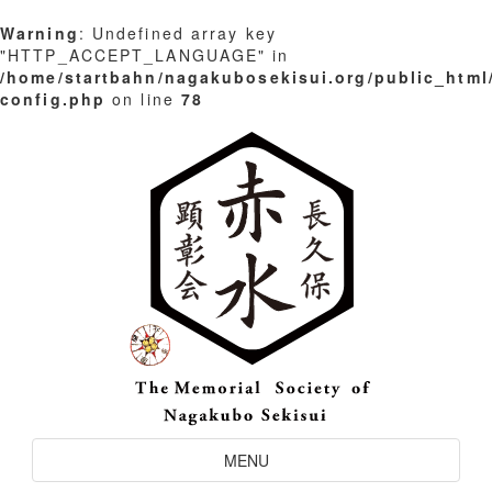
Warning
: Undefined array key
"HTTP_ACCEPT_LANGUAGE" in
/home/startbahn/nagakubosekisui.org/public_html
config.php
on line
78
Skip
to
content
Toggle
MENU
Navigation