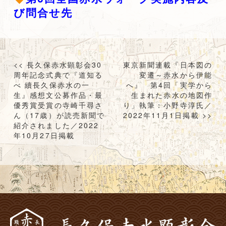
び問合せ先
投
<< 長久保赤水顕彰会30
東京新聞連載『日本図の
稿
周年記念式典で『道知る
変遷～赤水から伊能
べ 續長久保赤水の一
へ』 第4回「実学から
ナ
生』感想文公募作品・最
生まれた赤水の地図作
ビ
優秀賞受賞の寺崎千尋さ
り」執筆：小野寺淳氏／
ゲ
ん（17歳）が読売新聞で
2022年11月1日掲載 >>
ー
紹介されました／2022
年10月27日掲載
シ
ョ
ン