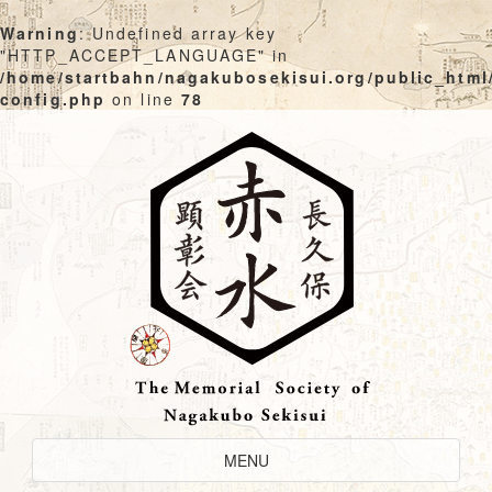
Warning
: Undefined array key
"HTTP_ACCEPT_LANGUAGE" in
/home/startbahn/nagakubosekisui.org/public_html
config.php
on line
78
Skip
to
content
Toggle
MENU
Navigation