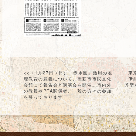
投
<< 11月27日（日）「赤水図」活用の地
東
稿
理教育の意義について、高萩市市民文化
伊
会館にて報告会と講演会を開催。市内外
斧型
ナ
の教員やPTA関係者、一般の方々の参加
ビ
を募っております
ゲ
ー
シ
ョ
ン