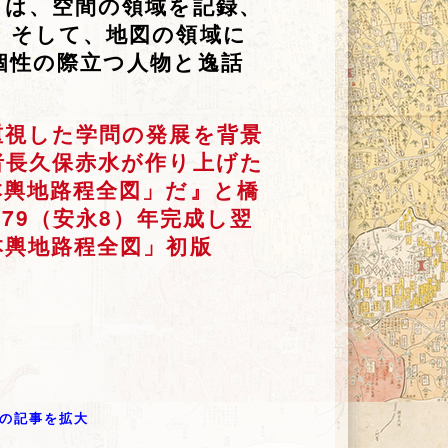
」は、空間の領域を記録、
。そして、地図の領域に
個性の際立つ人物と逸話
重視した学問の発展を背景
者長久保赤水が作り上げた
本輿地路程全図」だ』と橋
79（安永8）年完成し翌
本輿地路程全図」初版
氏の記事を拡大