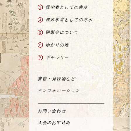
儒学者としての赤水
農政学者としての赤水
顕彰会について
ゆかりの地
ギャラリー
書籍・発行物など
インフォメーション
お問い合わせ
入会のお申込み