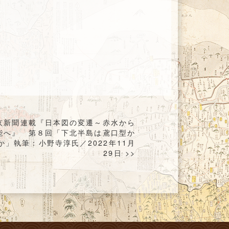
京新聞連載『日本図の変遷～赤水から
能へ』 第８回「下北半島は鳶口型か
か」執筆：小野寺淳氏／2022年11月
29日 >>