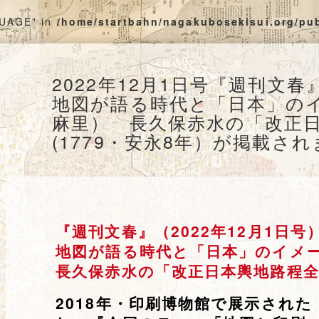
GUAGE" in
/home/startbahn/nagakubosekisui.org/pu
2022年12月1日号『週刊文
地図が語る時代と「日本」の
麻里） 長久保赤水の「改正
(1779・安永8年）が掲載さ
『週刊文春』（2022年12月1日号
地図が語る時代と「日本」のイメ
長久保赤水の「改正日本輿地路程
2018年・印刷博物館で展示され