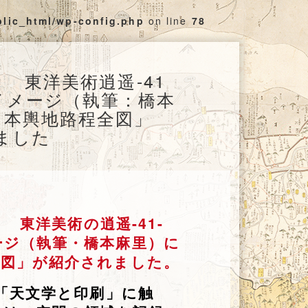
blic_html/wp-config.php
on line
78
春』 東洋美術逍遥-41
イメージ（執筆：橋本
日本輿地路程全図」
れました
） 東洋美術の逍遥-41-
ージ（執筆・橋本麻里）に
全図」が紹介されました。
た「天文学と印刷」に触