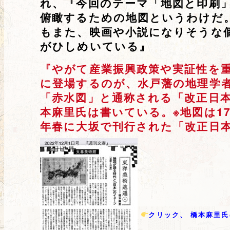
れ、『今回のテーマ「地図と印刷
俯瞰するための地図というわけだ
もまた、映画や小説になりそうな
がひしめいている』
『やがて産業振興政策や実証性を
に登場するのが、水戸藩の地理学
「赤水図」と通称される「改正日
本麻里氏は書いている。※地図は17
年春に大坂で刊行された「改正日
クリック、 橋本麻里