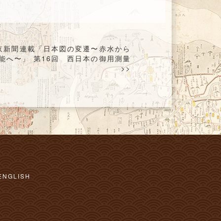
京新聞連載「日本図の変遷〜赤水から
能へ〜」 第16回 西日本の御用測量
>>
ENGLISH