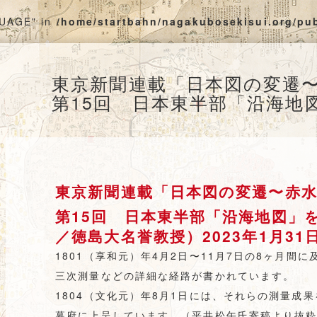
GUAGE" in
/home/startbahn/nagakubosekisui.org/pu
東京新聞連載「日本図の変遷
第15回 日本東半部「沿海地
東京新聞連載「日本図の変遷〜赤
第15回 日本東半部「沿海地図」
／徳島大名誉教授）2023年1月31
1801（享和元）年4月2日〜11月7日の8ヶ月間
三次測量などの詳細な経路が書かれています。
1804（文化元）年8月1日には、それらの測量成
幕府に上呈しています。（平井松午氏寄稿より抜