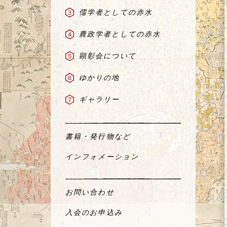
儒学者としての赤水
農政学者としての赤水
顕彰会について
ゆかりの地
ギャラリー
書籍・発行物など
インフォメーション
お問い合わせ
入会のお申込み