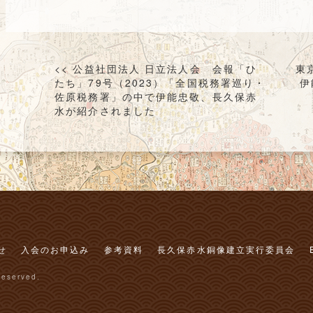
投
<< 公益社団法人 日立法人会 会報「ひ
東
稿
たち」79号（2023）「全国税務署巡り・
伊
佐原税務署」の中で伊能忠敬、長久保赤
ナ
水が紹介されました
ビ
ゲ
ー
シ
ョ
ン
せ
入会のお申込み
参考資料
長久保赤水銅像建立実行委員会
eserved.