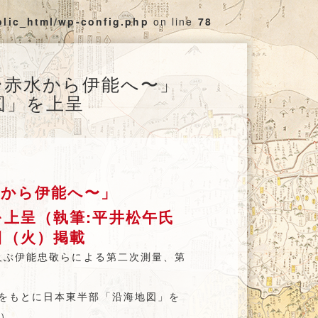
blic_html/wp-config.php
on line
78
〜赤水から伊能へ〜」
図」を上呈
水から伊能へ〜」
を上呈（執筆:平井松午氏
日（火）掲載
に及ぶ伊能忠敬らによる第二次測量、第
果をもとに日本東半部「沿海地図」を
粋）