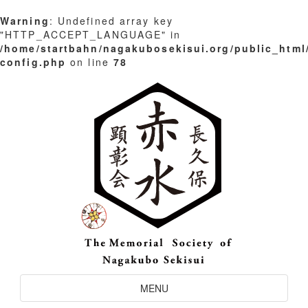
Warning
: Undefined array key
"HTTP_ACCEPT_LANGUAGE" in
/home/startbahn/nagakubosekisui.org/public_html
config.php
on line
78
Skip
to
content
Toggle
MENU
Navigation