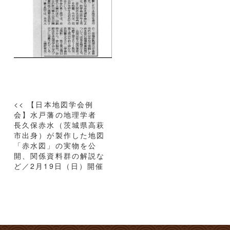
投
<< 【日本地図学会例
稿
会】水戸藩の地理学者
長久保赤水（茨城県高萩
ナ
市出身）が製作した地図
ビ
「赤水図」の実物を公
ゲ
開、関係資料群の解説な
ー
ど／2月19日（日）開催
シ
ョ
ン