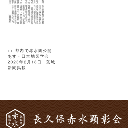
投
<< 都内で赤水図公開
稿
あす・日本地図学会
2023年2月18日 茨城
ナ
新聞掲載
ビ
ゲ
ー
シ
ョ
ン