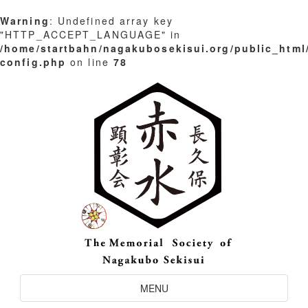
Warning
: Undefined array key
"HTTP_ACCEPT_LANGUAGE" in
/home/startbahn/nagakubosekisui.org/public_html
config.php
on line
78
Skip
to
content
Toggle
MENU
Navigation