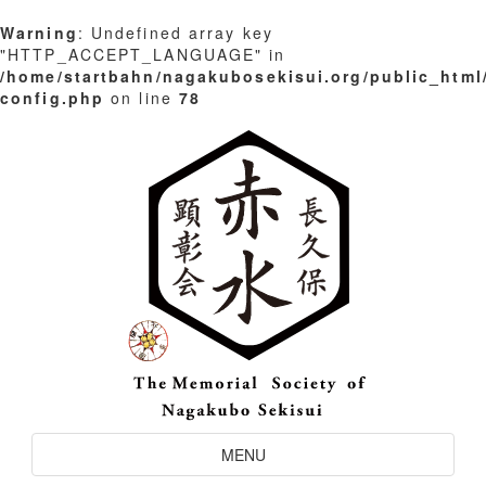
Warning
: Undefined array key
"HTTP_ACCEPT_LANGUAGE" in
/home/startbahn/nagakubosekisui.org/public_html
config.php
on line
78
Skip
to
content
Toggle
MENU
Navigation