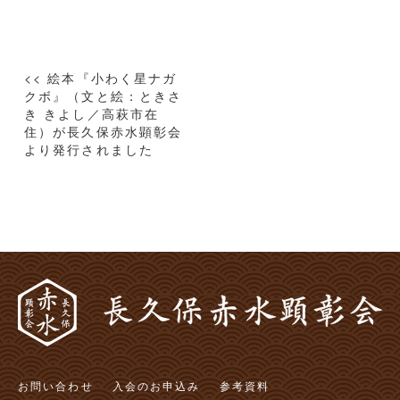
投
<< 絵本『小わく星ナガ
稿
クボ』（文と絵：ときさ
き きよし／高萩市在
ナ
住）が長久保赤水顕彰会
ビ
より発行されました
ゲ
ー
シ
ョ
ン
お問い合わせ
入会のお申込み
参考資料