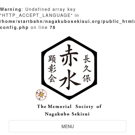
Warning
: Undefined array key
"HTTP_ACCEPT_LANGUAGE" in
/home/startbahn/nagakubosekisui.org/public_html
config.php
on line
78
Skip
to
content
Toggle
MENU
Navigation