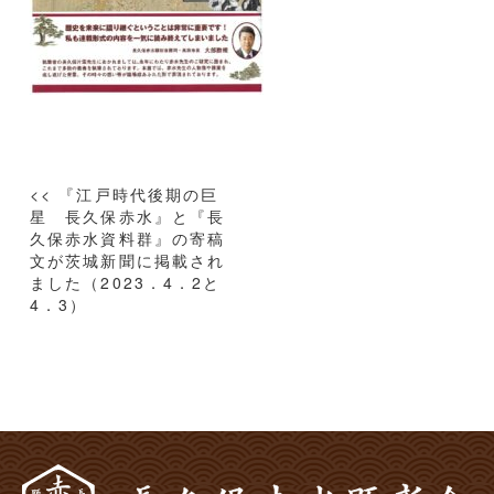
投
<< 『江戸時代後期の巨
稿
星 長久保赤水』と『長
久保赤水資料群』の寄稿
ナ
文が茨城新聞に掲載され
ビ
ました（2023．4．2と
ゲ
4．3）
ー
シ
ョ
ン