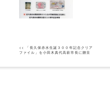
投
<< 「長久保赤水生誕３００年記念クリア
稿
ファイル」を小田木真代高萩市長に贈呈
ナ
ビ
ゲ
ー
シ
ョ
ン