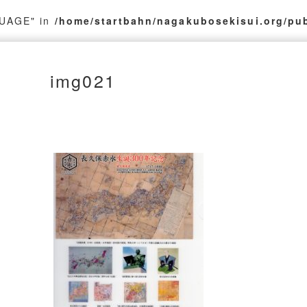
GUAGE" in
/home/startbahn/nagakubosekisui.org/pu
img021