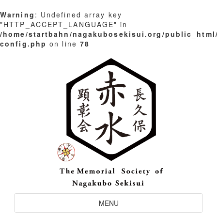
Warning
: Undefined array key
"HTTP_ACCEPT_LANGUAGE" in
/home/startbahn/nagakubosekisui.org/public_html
config.php
on line
78
Skip
to
content
Toggle
MENU
Navigation