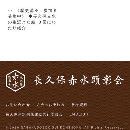
投
<< 《歴史講座・参加者
稿
募集中》 ◆長久保赤水
の生涯と功績 ３回にわ
ナ
たり紹介
ビ
ゲ
ー
シ
ョ
ン
お問い合わせ
入会のお申込み
参考資料
長久保赤水銅像建立実行委員会
ENGLISH
© 2026 NAGAKUBOSEKISUI KENSHOKAI All Rights Reserved.