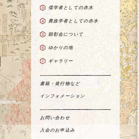
儒学者としての赤水
農政学者としての赤水
顕彰会について
ゆかりの地
ギャラリー
書籍・発行物など
インフォメーション
お問い合わせ
入会のお申込み