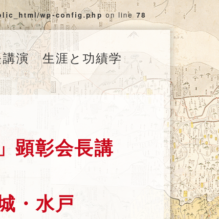
blic_html/wp-config.php
on line
78
長講演 生涯と功績学
」顕彰会長講
城・水戸