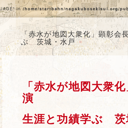
GUAGE" in
/home/startbahn/nagakubosekisui.org/pu
「赤水が地図大衆化」顕彰会
ぶ 茨城・水戸
「赤水が地図大衆化
演
生涯と功績学ぶ 茨