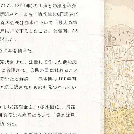
17～1801年)の生涯と功績を紹介
城新聞みと・まち・情報館(水戸証券ビ
川春久会長は赤水について「最大の功
庶民まで下ろしたこと」と強調。85
解説した。
心に耳を傾けた。
を完成させた。測量して作った伊能忠
重に管理され、庶民の目に触れること
ていたと解説。「赤水図は100年間
シア語に訳されたものも見つかってい
よち)路程全図」(赤水図)は、海路
川会長は赤水図について「見れば見
と語った。