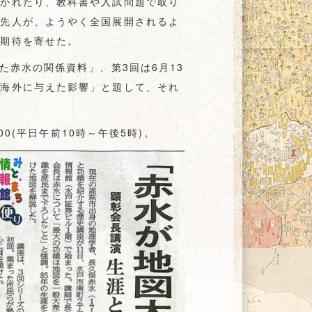
開かれたり、教科書や入試問題で取り
る先人が、ようやく全国展開されるよ
と期待を寄せた。
た赤水の関係資料」、第3回は6月13
が海外に与えた影響」と題して、それ
00(平日午前10時～午後5時)。