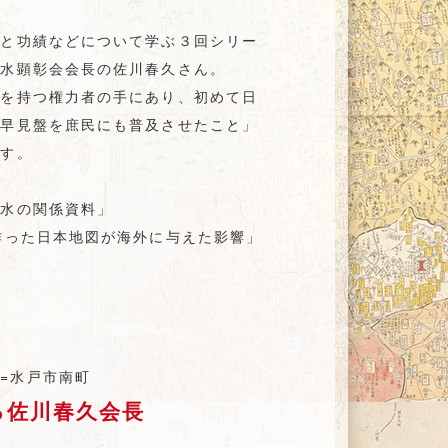
涯と功績などについて学ぶ３回シリー
赤水顕彰会会長の佐川春久さん。
財を持つ権力者の手にあり、初めて日
座早見盤を庶民にも普及させたこと」
ます。
赤水の関係資料」
作った日本地図が海外に与えた影響」
る佐川春久会長