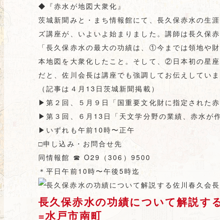
◆『赤水が地図大衆化』
茨城新聞みと・まち情報館にて、長久保赤水の生
ズ講座が、いよいよ始まりました。講師は長久保
「長久保赤水の最大の功績は、①今までは領地や
本地図を大衆化したこと。そして、②日本初の星
だと、佐川会長は講座でも強調してお伝えしてい
（記事は４月13日茨城新聞掲載）
▶︎
第２回、５月９日「国重要文化財に指定された
▶︎
第３回、６月13日「天文学分野の業績、赤水が
▶︎
いずれも午前10時〜正午
□申し込み・お問合せ先
同情報館
☎︎
O29（306）9500
＊平日午前10時〜午後5時迄
長久保赤水の功績について解説す
=水戸市南町