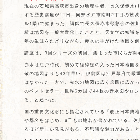
現在の茨城県高萩市出身の地理学者、長久保赤水(17
する歴史講座が11日、同県水戸市南町2丁目の茨
ル1階)で始まった。講師で長久保赤水顕彰会の佐
績は地図を一般大衆化したことと、天文学の知識を
年の生涯をたどりながら、赤水の手がけた地図を
講座は、3回シリーズの初回。集まった市民らが熱
赤水は江戸時代、初めて経緯線の入った日本地図
敬の地図よりも42年早い。伊能図は江戸幕府で厳
はなかった一方で、赤水の地図は広く庶民に広がっ
のベストセラー。世界6カ国で44枚の赤水図やロ
る」と述べた。
国の重要文化財にも指定されている「改正日本輿地(
や郡名をはじめ、6千もの地名が書かれている。佐
るほど新しい発見がある。不思議な魅力がある」