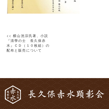
投
<< 横山洸淙氏著、小説
稿
『清學の士 長久保赤
水』ＣＤ（１０枚組）の
ナ
配布と販売について
ビ
ゲ
ー
シ
ョ
ン