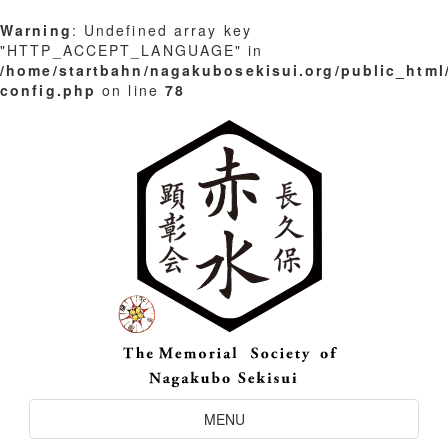
Warning
: Undefined array key
"HTTP_ACCEPT_LANGUAGE" in
/home/startbahn/nagakubosekisui.org/public_html
config.php
on line
78
Skip
to
content
Toggle
MENU
Navigation