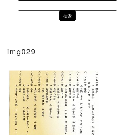
Search
for:
img029