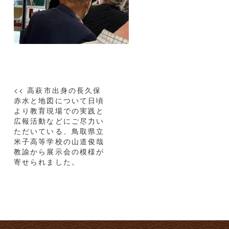
投
<< 高萩市出身の長久保
稿
赤水と地図について日頃
より教育現場での実践と
ナ
広報活動などにご尽力い
ビ
ただいている、鳥取県立
ゲ
米子高等学校の山道俊哉
ー
教諭から展示会の模様が
寄せられました。
シ
ョ
ン