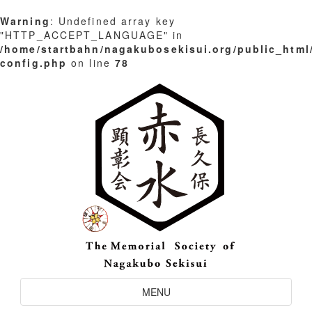
Warning
: Undefined array key
"HTTP_ACCEPT_LANGUAGE" in
/home/startbahn/nagakubosekisui.org/public_html
config.php
on line
78
Skip
to
content
Toggle
MENU
Navigation