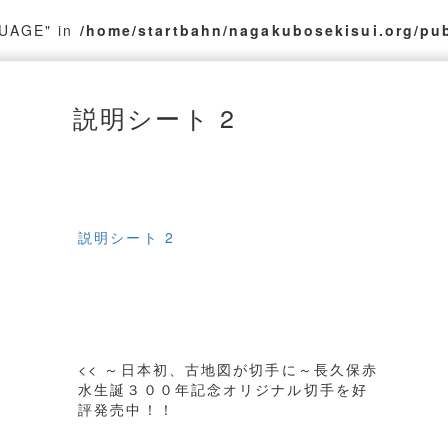
GUAGE" in
/home/startbahn/nagakubosekisui.org/pu
説明シート 2
説明シート 2
投
<< ～日本初、古地図が切手に～長久保赤
稿
水生誕３００年記念オリジナル切手を好
評発売中！！
ナ
ビ