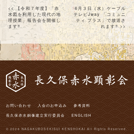
投
<< 【令和７年度】「赤
6月３日（水）ケーブル
稿
水図を利用した現代の地
テレビJway 「コミュニ
理授業」報告会を開催し
ティ プラス」で放送さ
ナ
ます‼︎
れます‼︎ >>
ビ
ゲ
ー
シ
ョ
ン
お問い合わせ
入会のお申込み
参考資料
長久保赤水銅像建立実行委員会
ENGLISH
© 2026 NAGAKUBOSEKISUI KENSHOKAI All Rights Reserved.