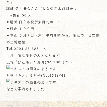
水」
講師 佐川春久さん（長久保赤水顕彰会長）
※先着 50 人
⚫︎
場所 日立市役所多目的ホール
⚫︎
料金 １００円
⚫︎
申込 ５月７日（木）午前９時から、電話で、日立市
郷土博物館
Tel 0294-23-3231 へ
（注）電話受付のみとなります
広報『ひたち』５月号(No.1806)P25
月刊『みと』５月号(No.633)P49
などで案内されました