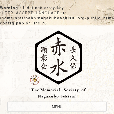
Warning
: Undefined array key
"HTTP_ACCEPT_LANGUAGE" in
/home/startbahn/nagakubosekisui.org/public_html
config.php
on line
78
Skip
to
content
Toggle
MENU
Navigation