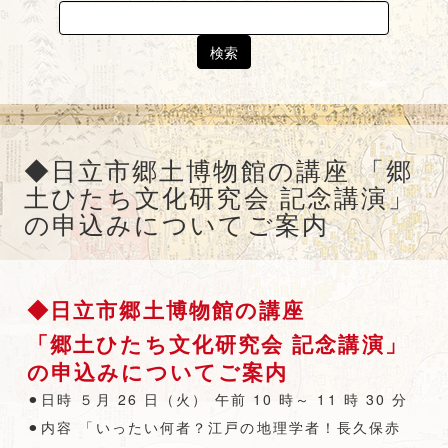
Search
for:
◆日立市郷土博物館の講座 「郷
土ひたち文化研究会 記念講演」
の申込みについてご案内
◆日立市郷土博物館の講座
「郷土ひたち文化研究会 記念講演」
の申込みについてご案内
⚫︎
日時 ５月 26 日（火） 午前 10 時～ 11 時 30 分
⚫︎
内容 「いったい何者？江戸の地理学者！長久保赤